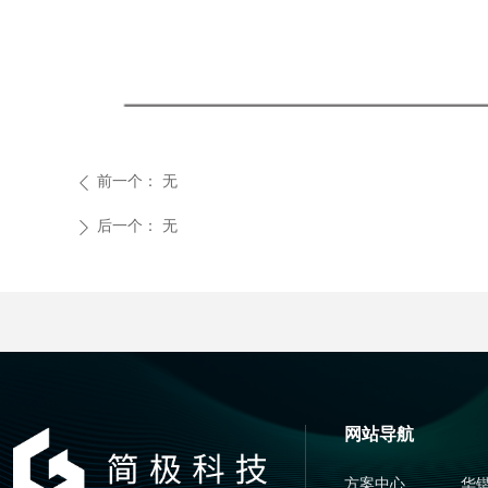
前一个：
无
ꄴ
后一个：
无
ꄲ
网站导航
方案中心
华