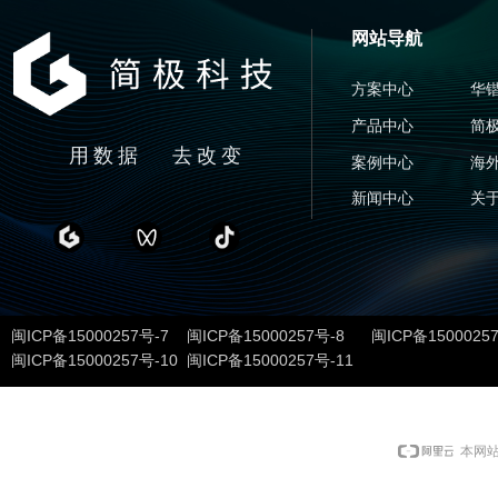
网站导航
方案中心
华
产品中心
简
用数据 去改变
案例中心
海
新闻中心
关
闽ICP备15000257号-7 闽ICP备15000257号-8 闽ICP备1500025
闽ICP备15000257号-10 闽ICP备15000257号-11
本网站