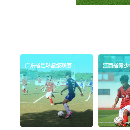
广东省足球超级联赛
江西省青少