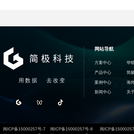
网站导航
方案中心
华
产品中心
简
用数据 去改变
案例中心
海
新闻中心
关
闽ICP备15000257号-7 闽ICP备15000257号-8 闽ICP备1500025