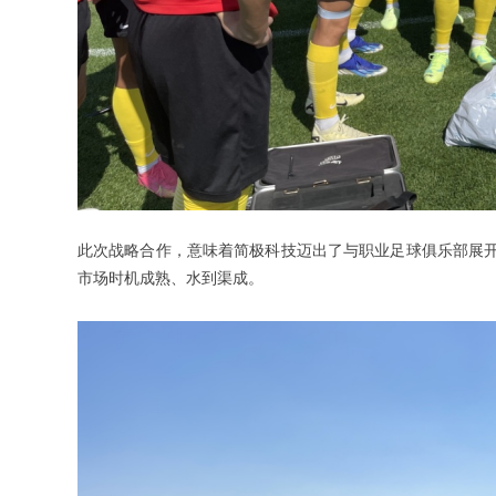
此次战略合作，意味着简极科技迈出了与职业足球俱乐部展
市场时机成熟、水到渠成。