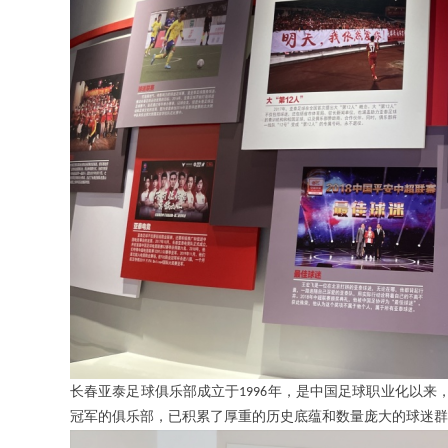
长春亚泰足球俱乐部成立于
年，是中国足球职业化以来
1996
冠军的俱乐部，已积累了厚重的历史底蕴和数量庞大的球迷群